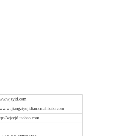
ww.wjzyjd.com
ww.wujiangziyujidian.cn.alibaba.com
tp://wjzyjd.taobao.com