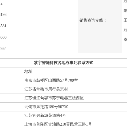
刘
12
陈
198
销售咨询专线：
王
581
刘
388
秦
864
紫宇智能科技各地办事处联系方式
地址
南京市鼓楼区山西路57号709室
江苏省常熟市周行吴宗村
江苏镇江句容市苏宁电器三楼西区
无锡市凤翔路180号507室
江苏宜兴新城苑19栋4号
上海市普陀区古浪路210弄民营三路1号