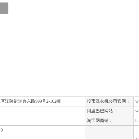
江陵街道兴东路999号2-102幢
投币洗衣机公司官网：
w
阿里巴巴网站：
w
淘宝网商铺：
ht
10