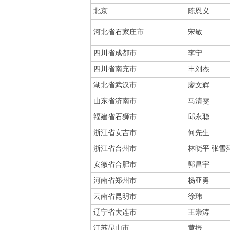
北京
陈恩义
河北省石家庄市
宋敏
四川省成都市
李宁
四川省南充市
丰刘杰
湖北省武汉市
廖文辉
山东省济南市
马清雯
福建省石狮市
邱永聪
浙江省安吉市
何先生
浙江省台州市
林晓平 张雪
安徽省合肥市
郭昌宇
河南省郑州市
杨亚勇
云南省昆明市
徐玮
辽宁省大连市
王崇涛
江苏昆山市
黄振