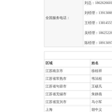
刘总：186262660
刘经理：13913088
全国服务电话：
王经理：13814555
吴经理：18625228
陈经理：18913097
区域
姓名
江苏南京市
徐桂祥
江苏省常熟市
韦法桂
江苏省句容市
王硕凡
江苏省无锡市
朱静燕
江苏省宜兴市
马小军
上海
胡中义