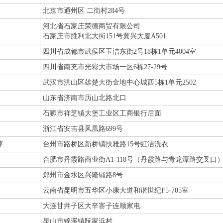
北京市通州区 二街村284号
河北省石家庄荣德商贸有限公司
石家庄市胜利北大街151号冀兴大厦A501
四川省成都市武侯区玉洁东街2号18栋1单元4004室
四川省南充市光彩大市场一区6栋27-29号
武汉市洪山区雄楚大街金地中心城西5栋1单元2502
山东省济南市历山北路北口
石狮市祥芝镇大堡工业区工商银行后面
浙江省安吉县凤凰路699号
萍
台州市路桥区新桥镇扶雅路15号虹洁洗衣
合肥市丹霞路商业街A1-118号（丹霞路与青龙潭路交叉口
郑州市金水区兴隆铺路8号
云南省昆明市五华区小康大道和谐世纪F5-705室
大连甘井子区大辛寨子连顺家电
昆山市锦溪镇阮家浜村