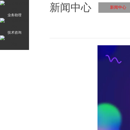
新闻中心
新闻中心
业务助理
技术咨询