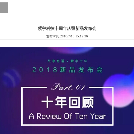
紫宇科技十周年庆暨新品发布会
发布时间:2018/7/13 15:12:36