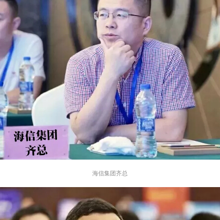
海信集团齐总