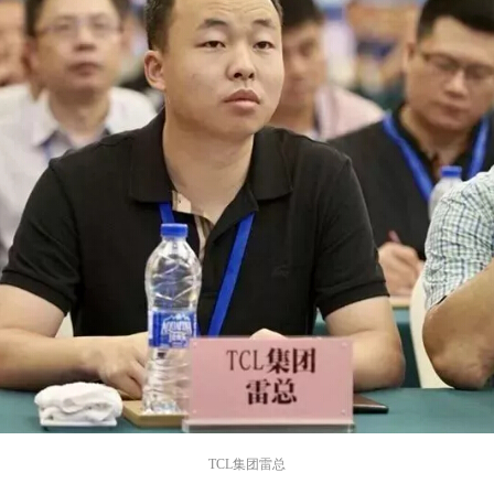
TCL集团雷总