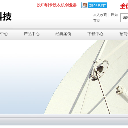
投币刷卡洗衣机创业群
加入收藏
|
设为
首页
中心
产品中心
经典案例
下载中心
招商