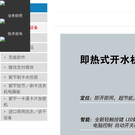
+ 产品展示
业务助理
+
商用洗衣机
+
商用直饮水设备
技术咨询
+
配件
+
其他商用产品
+
充值软件
+
微信支付模块
+
紫宇刷卡水控器
+
紫宇投币／刷卡洗衣
机电脑板
+
紫宇一卡通卡片加密
机
+
进口商用洗衣／烘干
设备